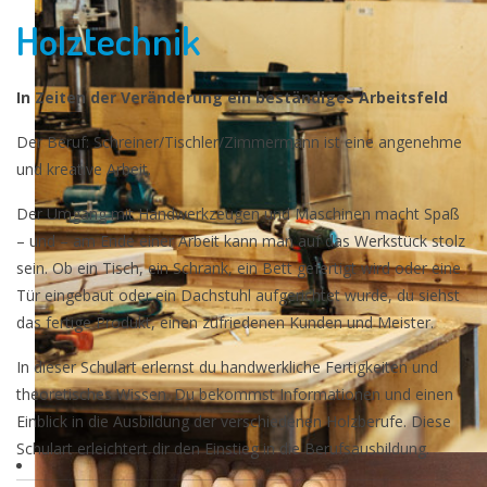
Holztechnik
In Zeiten der Veränderung ein beständiges Arbeitsfeld
Der Beruf: Schreiner/Tischler/Zimmermann ist eine angenehme
und kreative Arbeit.
Der Umgang mit Handwerkzeugen und Maschinen macht Spaß
– und – am Ende einer Arbeit kann man auf das Werkstück stolz
sein. Ob ein Tisch, ein Schrank, ein Bett gefertigt wird oder eine
Tür eingebaut oder ein Dachstuhl aufgerichtet wurde, du siehst
das fertige Produkt, einen zufriedenen Kunden und Meister.
In dieser Schulart erlernst du handwerkliche Fertigkeiten und
theoretisches Wissen. Du bekommst Informationen und einen
Einblick in die Ausbildung der verschiedenen Holzberufe. Diese
Schulart erleichtert dir den Einstieg in die Berufsausbildung.