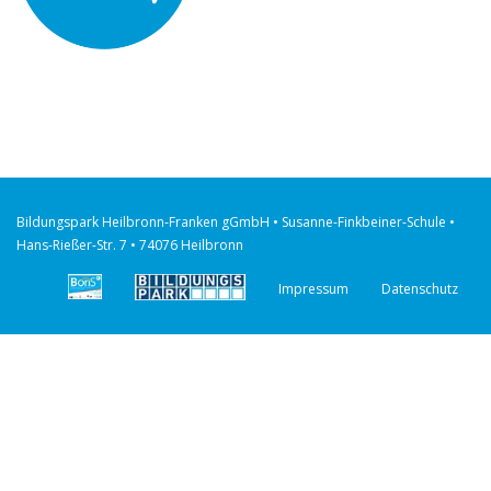
Bildungspark Heilbronn-Franken gGmbH • Susanne-Finkbeiner-Schule •
Hans-Rießer-Str. 7 • 74076 Heilbronn
Impressum
Datenschutz